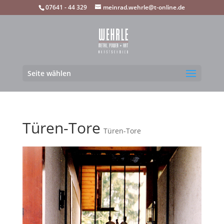
07641 - 44 329
meinrad.wehrle@t-online.de
Seite wählen
Türen-Tore
Türen-Tore