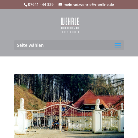
07641 - 44 329
meinrad.wehrle@t-online.de
Seite wählen