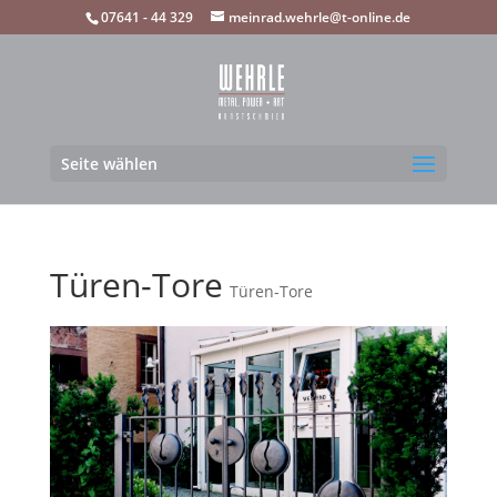
07641 - 44 329
meinrad.wehrle@t-online.de
Seite wählen
Türen-Tore
Türen-Tore