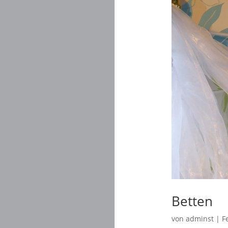
Betten
von
adminst
|
F