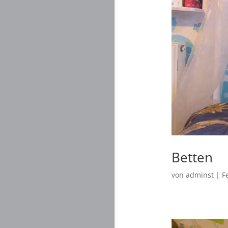
Betten
von
adminst
|
F