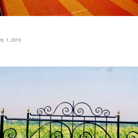
eb. 1, 2019