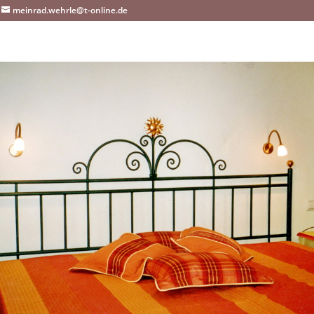
meinrad.wehrle@t-online.de