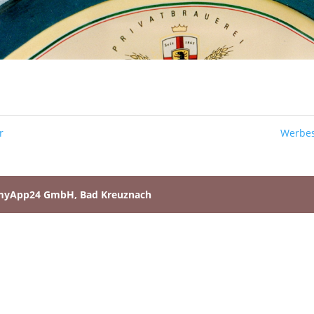
r
Werbes
myApp24 GmbH, Bad Kreuznach