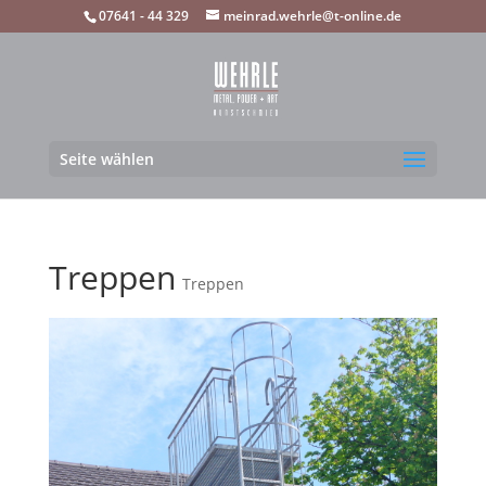
07641 - 44 329
meinrad.wehrle@t-online.de
Seite wählen
Treppen
Treppen