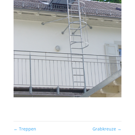
←
Treppen
Grabkreuze
→