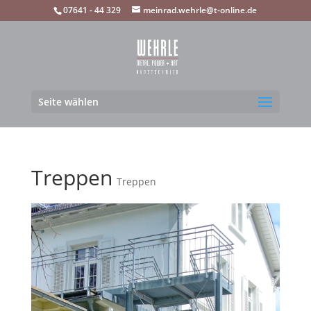
07641 - 44 329
meinrad.wehrle@t-online.de
Seite wählen
Treppen
Treppen