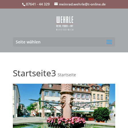
07641 - 44 329
meinrad.wehrle@t-online.de
Seite wählen
Startseite3
Startseite