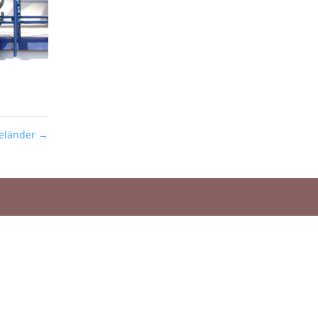
eländer
→