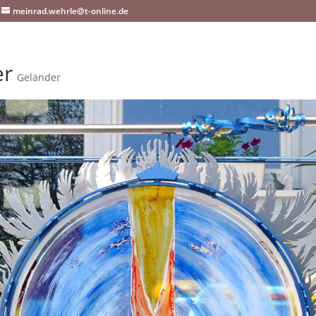
meinrad.wehrle@t-online.de
er
Geländer