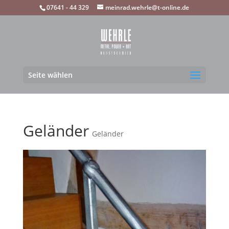
07641 - 44 329
meinrad.wehrle@t-online.de
Seite wählen
Geländer
Geländer