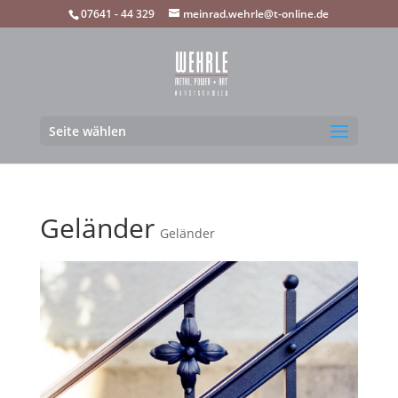
07641 - 44 329
meinrad.wehrle@t-online.de
Seite wählen
Geländer
Geländer